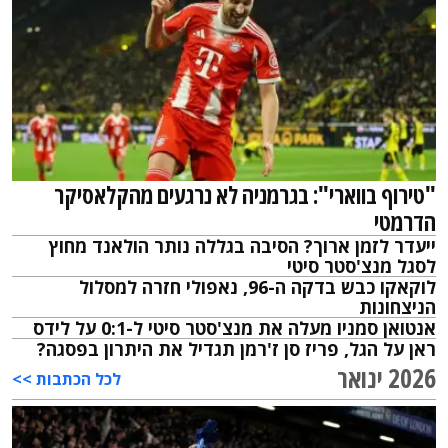
"טירוף בווארי": בגרמניה לא נרגעים מהקלאסיקר
הדרמטי
ייעדר לזמן ארוך? הסיבה בגללה נותר הולאנד מחוץ
לסגל מנצ'סטר סיטי
לוקאקו כבש בדקה ה-96, נאפולי חזרה למסלול
הניצחונות
אנטואן סמניו מעלה את מנצ'סטר סיטי ל-0:1 על לידס
ראן על הגל, פריז סן ז'רמן תגדיל את היתרון בפסגה?
2026 ינואר
לכל הכתבות >>