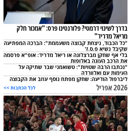
בדרך לשינוי דרמטי? פלורנטינו פרס: "אמכור חלק
מריאל מדריד"
"כל הכבוד, ניצחת קבוצה משעממת": הברכה המפתיעה
שקיבל נשיא פ.ס.ז'
בלי אף שחקן מברצלונה או ריאל מדריד: אופ"א פרסמה
את הרכב העונה באלופות
"נכתבו הרבה שטויות": טשואמני שבר שתיקה על
העימות עם ואלוורדה
ליברפול הודיעה: שחקן מפתח נוסף עוזב את הקבוצה
2026 אפריל
לכל הכתבות >>