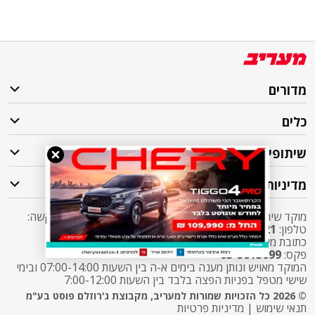
מדורים
כלים
שיתופי פעולה
מדיניות
מוקד שירות לקוחות מעריב אליו ניתן לפנות בכל שאלה או בקשה:
טלפון:
2421*
שלוחה 5 מעריב או
03-7619056
כתובת מייל:
sherut@maariv.co.il
פקס:
03-5613699
המוקד מאויש ונותן מענה בימים א-ה בין השעות 07:00-14:00 ובימי
שישי מטפל בפניות הפצה בלבד בין השעות 7:00-12:00
© 2026 כל הזכויות שמורות למעריב, מקבוצת ג'רוזלם פוסט בע"מ
תנאי שימוש
|
מדיניות פרטיות