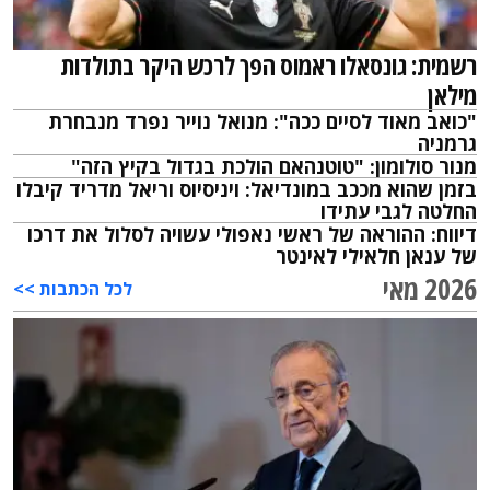
רשמית: גונסאלו ראמוס הפך לרכש היקר בתולדות
מילאן
"כואב מאוד לסיים ככה": מנואל נוייר נפרד מנבחרת
גרמניה
מנור סולומון: "טוטנהאם הולכת בגדול בקיץ הזה"
בזמן שהוא מככב במונדיאל: ויניסיוס וריאל מדריד קיבלו
החלטה לגבי עתידו
דיווח: ההוראה של ראשי נאפולי עשויה לסלול את דרכו
של ענאן חלאילי לאינטר
2026 מאי
לכל הכתבות >>