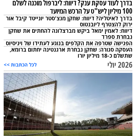
בדרך לעוד עסקת ענק? דיווח: ליברפול מוכנה לשלם
100 מיליון ליש"ט על הרכש המיועד
בדרך לאיטליה? דיווח: שחקן מנצ'סטר יונייטד קיבל אור
ירוק להצטרף ליובנטוס
דיווח: לאמין ימאל ביקש מברצלונה להחתים את שחקן
נבחרת ספרד
הפגישה שטרפה את הקלפים בנוגע לעתידו של ויניסיוס
העסקה סגורה: שחקן נבחרת ארגנטינה יחתום ברומא,
שתשלם כ-18 מיליון יורו
2026 יולי
לכל הכתבות >>