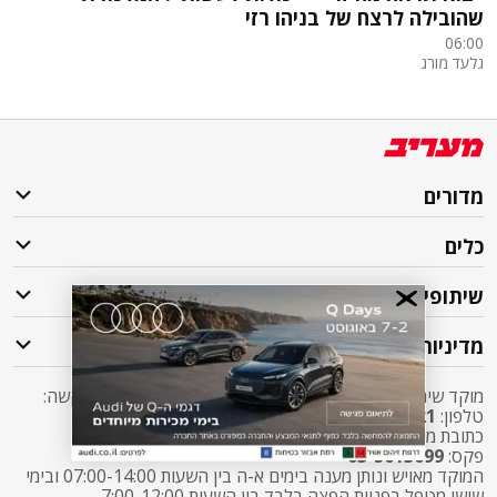
שהובילה לרצח של בניהו רזי
06:00
גלעד מורג
מדורים
כלים
שיתופי פעולה
מדיניות
מוקד שירות לקוחות מעריב אליו ניתן לפנות בכל שאלה או בקשה:
טלפון:
2421*
שלוחה 5 מעריב או
03-7619056
כתובת מייל:
sherut@maariv.co.il
פקס:
03-5613699
המוקד מאויש ונותן מענה בימים א-ה בין השעות 07:00-14:00 ובימי
שישי מטפל בפניות הפצה בלבד בין השעות 7:00-12:00