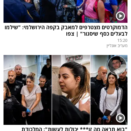
הדמוקרטים מצטרפים למאבק בקפה הירושלמי: "שילמו
לבעלים כסף שיסגור" | צפו
15:20
מעריב אונליין
"בוא תראה מה זו*** יכולות לעשות": המלכודת