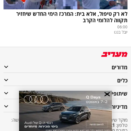
לא רק טיפול, אלא בית: המרכז הימי החדש שיחזיר
תקווה להלומי הקרב
06:00
יובל בגנו
מדורים
כלים
שיתופי פעולה
מדיניות
מוקד שירות לקוחות מעריב אליו ניתן לפנות בכל שאלה או בקשה:
טלפון:
2421*
שלוחה 5 מעריב או
03-7619056
כתובת מייל:
sherut@maariv.co.il