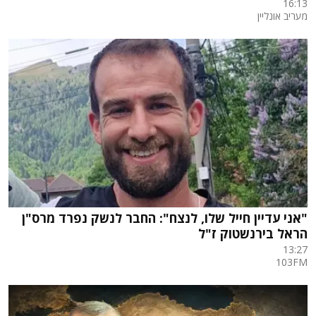
16:13
מעריב אונליין
"אני עדיין חייל שלו, לנצח": החבר לנשק נפרד מרס"ן
הראל בירנשטוק ז"ל
13:27
103FM