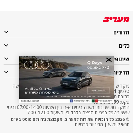
מדורים
כלים
שיתופי פעולה
מדיניות
מוקד שירות לקוחות מעריב אליו ניתן לפנות בכל שאלה או בקשה:
טלפון:
2421*
שלוחה 5 מעריב או
03-7619056
כתובת מייל:
sherut@maariv.co.il
פקס:
03-5613699
המוקד מאויש ונותן מענה בימים א-ה בין השעות 07:00-14:00 ובימי
שישי מטפל בפניות הפצה בלבד בין השעות 7:00-12:00
© 2026 כל הזכויות שמורות למעריב, מקבוצת ג'רוזלם פוסט בע"מ
תנאי שימוש
|
מדיניות פרטיות