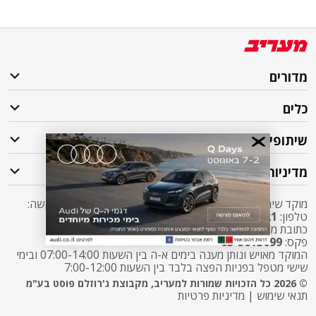
מדורים
כלים
שיתופי פעולה
מדיניות
מוקד שירות לקוחות מעריב אליו ניתן לפנות בכל שאלה או בקשה:
טלפון:
2421*
שלוחה 5 מעריב או
03-7619056
כתובת מייל:
sherut@maariv.co.il
פקס:
03-5613699
המוקד מאויש ונותן מענה בימים א-ה בין השעות 07:00-14:00 ובימי
שישי מטפל בפניות הפצה בלבד בין השעות 7:00-12:00
© 2026 כל הזכויות שמורות למעריב, מקבוצת ג'רוזלם פוסט בע"מ
תנאי שימוש
|
מדיניות פרטיות