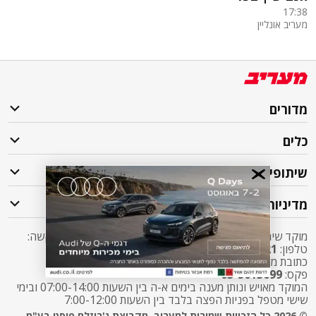
17:38
מעריב אונליין
מדורים
כלים
שיתופי פעולה
מדיניות
מוקד שירות לקוחות מעריב אליו ניתן לפנות בכל שאלה או בקשה:
טלפון:
2421*
שלוחה 5 מעריב או
03-7619056
כתובת מייל:
sherut@maariv.co.il
פקס:
03-5613699
המוקד מאויש ונותן מענה בימים א-ה בין השעות 07:00-14:00 ובימי
שישי מטפל בפניות הפצה בלבד בין השעות 7:00-12:00
© 2026 כל הזכויות שמורות למעריב, מקבוצת ג'רוזלם פוסט בע"מ