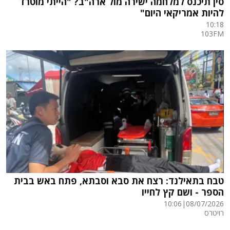
סין תיכנס למלחמה ישירה מול ארה"ב? "הייתי מוטרד
להיות אמריקאי היום"
10:18
103FM
טבח בתאילנד: רצח את סבא וסבתא, פתח באש בבית
הספר - ושם קץ לחייו
10:06
|
08/07/2026
רויטרס