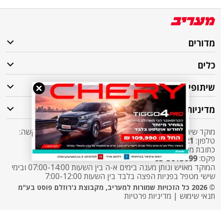
מדורים
כלים
שיתופי פעולה
מדיניות
מוקד שירות לקוחות מעריב אליו ניתן לפנות בכל שאלה או בקשה:
טלפון:
2421*
שלוחה 5 מעריב או
03-7619056
כתובת מייל:
sherut@maariv.co.il
פקס:
03-5613699
המוקד מאויש ונותן מענה בימים א-ה בין השעות 07:00-14:00 ובימי
שישי מטפל בפניות הפצה בלבד בין השעות 7:00-12:00
© 2026 כל הזכויות שמורות למעריב, מקבוצת ג'רוזלם פוסט בע"מ
תנאי שימוש
|
מדיניות פרטיות
התרעות פיקוד העורף
X