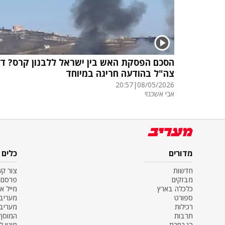
הסכם הפסקת האש בין ישראל ללבנון קרס? דו
צה"ל בהודעה חריגה במיוחד
20:57
|
08/05/2026
אבי אשכנזי
מדורים
כלים
חדשות
צור ק
מבזקים
פרסם 
כלכלה בארץ
מייל א
ספורט
מעריב SS
רכילות
מעריב
תרבות
המוסף
הנבחרת
מינוי ל