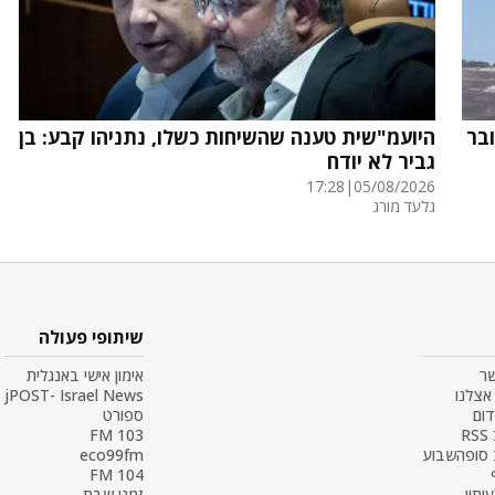
בר
היועמ"שית טענה שהשיחות כשלו, נתניהו קבע: בן
גביר לא יודח
17:28
|
05/08/2026
גלעד מורג
שיתופי פעולה
שר
אימון אישי באנגלית
אצלנו
jPOST- Israel News
דום
ספורט
R
103 FM
 סופהשבוע
eco99fm
104 FM
עיתון
זמני שבת