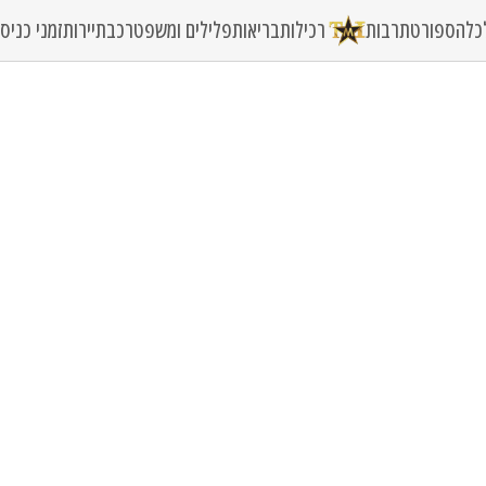
כלה
ספורט
תרבות
רכילות
בריאות
פלילים ומשפט
רכב
תיירות
זמני כני