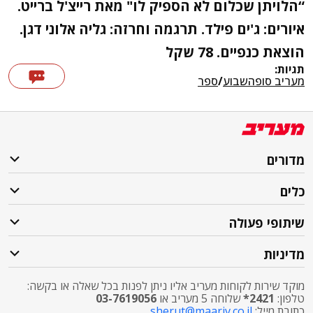
“הלויתן שכלום לא הספיק לו" מאת רייצ'ל ברייט.
איורים: ג'ים פילד. תרגמה וחרזה: גליה אלוני דגן.
הוצאת כנפיים. 78 שקל
תגיות:
מעריב סופהשבוע
/
ספר
מדורים
כלים
שיתופי פעולה
מדיניות
מוקד שירות לקוחות מעריב אליו ניתן לפנות בכל שאלה או בקשה:
טלפון:
2421*
שלוחה 5 מעריב או
03-7619056
כתובת מייל:
sherut@maariv.co.il