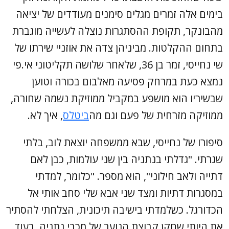
בימים אלה זמרים מגלים סימנים מעודדים של יציאה
מהבונקר, תקופת ההסתגרות נוצלה לעשייה מוגברת
בתחום ההקלטות. מביניהן צדה את אוזניי שירתו של
שי נחייסי, זמר בן 36, שלאחר שלושה תקליטוני אי.פי
נמצא כעת במרחק פסיעה מאלבום בכורה וטוען
שבשיריו הוא מושפע במקביל ממוזיקת נשמה שחורה,
ממוזיקה מזרחית של פעם וגם מה
ביטלס
, איך לא.
סיפורו של נחייסי, שבא ממשפחה יוצאת לוב, בלתי
שגרתי. "גדלתי בנתניה בין שני עולמות, כבן לאם
דתייה ולאב חילוני", הוא מספר. "כלומר, למדתי
במסגרות דתיות ומצד שני אבא שלי סחב אותי אל
הכדורגל. כשלמדתי בישיבה תיכונית, הצלחתי להסתיר
את היותי שחקן קבוצת הנוער של מכבי נתניה, בעוד