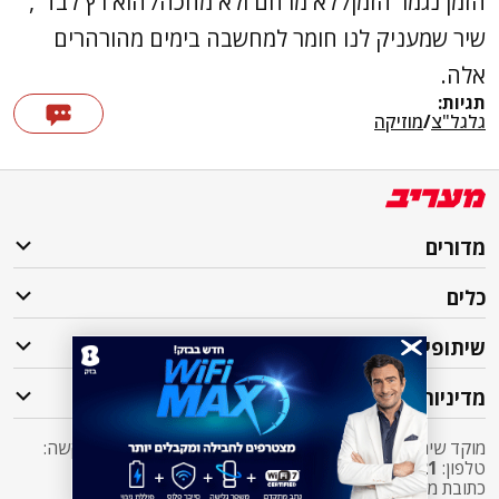
הזמן נגמר הזמן/ לא מרחם ולא מחכה/ הוא רץ לבד",
שיר שמעניק לנו חומר למחשבה בימים מהורהרים
אלה.
תגיות:
גלגל"צ
/
מוזיקה
מדורים
כלים
שיתופי פעולה
מדיניות
מוקד שירות לקוחות מעריב אליו ניתן לפנות בכל שאלה או בקשה:
טלפון:
2421*
שלוחה 5 מעריב או
03-7619056
כתובת מייל:
sherut@maariv.co.il