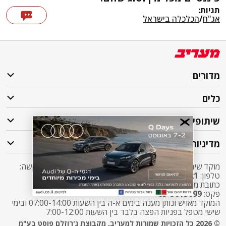
תגיות:
אג"ח
/
הכלכלה בישראל
מדורים
כלים
שיתופי פעולה
מדיניות
מוקד שירות לקוחות מעריב אליו ניתן לפנות בכל שאלה או בקשה:
טלפון:
2421*
שלוחה 5 מעריב או
03-7619056
כתובת מייל:
sherut@maariv.co.il
פקס:
03-5613699
המוקד מאויש ונותן מענה בימים א-ה בין השעות 07:00-14:00 ובימי
שישי מטפל בפניות הפצה בלבד בין השעות 7:00-12:00
© 2026 כל הזכויות שמורות למעריב, מקבוצת ג'רוזלם פוסט בע"מ