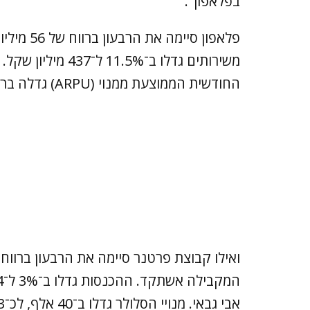
בפלאפון".
החודשית הממוצעת ממנוי (ARPU) גדלה ברבעון הראשון ל־57 שקלים.
אבי גבאי. מנויי הסלולר גדלו ב־40 אלף, לכ־3 מיליון שקל.