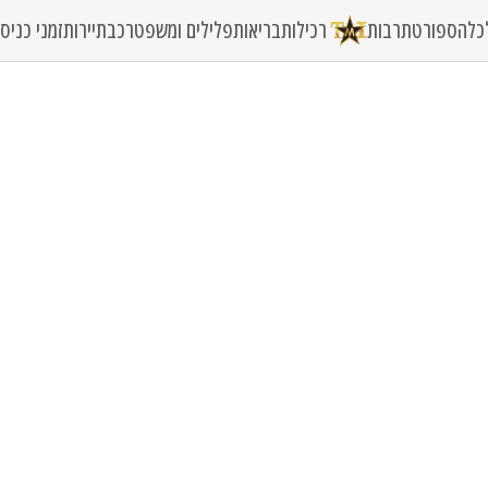
כלה
ספורט
תרבות
רכילות
בריאות
פלילים ומשפט
רכב
תיירות
זמני כני