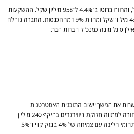
ההכנסות גדלו ב־1.5% ל־2.26 מיליארד שקל, והרווח ברוטו ב־4.4% ל־958 מיליון שקל. ההשקעות
(בעיקר בפריסת רשת הסיבים) הסתכמו ב־430 מיליון שקל ומהוות 19% מההכנסות. החברה נוהלה
. אילן סיגל מונה כמנכ"ל חברות הבת.
אפשרות את המשך יישום התוכנית האסטרטגית
המתמקדת בצמיחה. החוסן הפיננסי אפשר חזרה למתווה חלוקת דיווידנדים בהיקף 240 מיליון
שקל לבעלי המניות. הגדלנו את ההכנסות בתחומי הליבה עם צמיחה של 4% בבזק קווי ו־5%