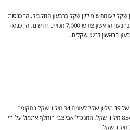
פלאפון סיימה את הרבעון ברווח של 56 מיליון שקל לעומת 8 מיליון שקל ברבעון המקביל. ההכנסות
משירותים גדלו ב־11.5% ל־437 מיליון שקל. ברבעון הראשון צורפו 7,000 מנויים חדשים. ההכנסה
ואילו קבוצת פרטנר סיימה את הרבעון ברווח של 39 מיליון שקל לעומת 34 מיליון שקל בתקופה
המקבילה אשתקד. ההכנסות גדלו ב־3% ל־854 מיליון שקל. המנכ"ל אבי צבי הוחלף אתמול על ידי