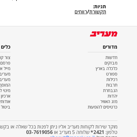
תגיות:
תקשורת
/
רווחים
מדורים
כלים
חדשות
צור ק
מבזקים
פרסם 
כלכלה בארץ
מייל א
ספורט
מעריב SS
רכילות
מעריב
תרבות
המוסף
הנבחרת
מינוי ל
יהדות
ארכיון
מזג האוויר
אודותינ
כרטיסים להופעות
ביטול מ
מוקד שירות לקוחות מעריב אליו ניתן לפנות בכל שאלה או בקשה
טלפון:
2421*
שלוחה 5 מעריב או
03-7619056