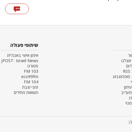
שיתופי פעולה
שר
אימון אישי באנגלית
אצלנו
jPOST- Israel News
דום
ספורט
R
103 FM
 סופהשבוע
eco99fm
104 FM
עיתון
זמני שבת
 מעריב
השוואת מחירים
ו
נוי
: