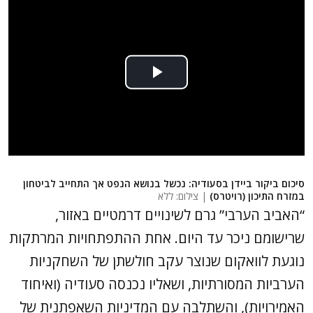
סיכום ביקור ביידן בסעודיה: נכשל בנושא הנפט אך התחייב לביטחון
במזרח התיכון (רויטרס)
| צילום: ללא
“האביב הערבי” גרם לשינויים דרמטיים באזור,
שרישומם ניכר עד היום. אחת ההתפתחויות המרתקות
נוגעת לוואקום שנוצר עקב חולשתן של השחקניות
הערביות המסורתיות, ושאליו נכנסה סעודיה (ואיחוד
האמירויות), והשתלבה עם המדיניות השאפתנית של