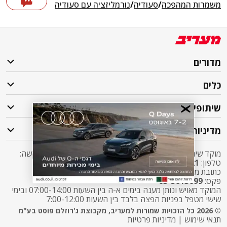
משמרות המהפכה
/
סעודיה
/
נורמליזציה עם סעודיה
מדורים
כלים
שיתופי פעולה
מדיניות
מוקד שירות לקוחות מעריב אליו ניתן לפנות בכל שאלה או בקשה:
טלפון:
2421*
שלוחה 5 מעריב או
03-7619056
כתובת מייל:
sherut@maariv.co.il
פקס:
03-5613699
המוקד מאויש ונותן מענה בימים א-ה בין השעות 07:00-14:00 ובימי
שישי מטפל בפניות הפצה בלבד בין השעות 7:00-12:00
© 2026 כל הזכויות שמורות למעריב, מקבוצת ג'רוזלם פוסט בע"מ
תנאי שימוש
|
מדיניות פרטיות