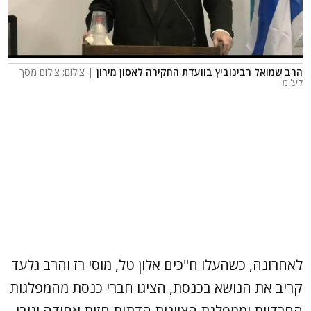
הרב שמואל רבינוביץ בוועדת החקירה לאסון מירון
| צילום: צילום מסך
לע''מ
לאחרונה, כשהעלו ח"כים אלון טל, מוסי רז והרב גלעד
קריב את הנושא בכנסת, הציגו חברי כנסת מהמפלגות
החרדיות וממפלגת הציונות הדתית חזית אחידה וגיבו