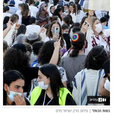
2
גלריה
נשות הכותל
| צילום: מרק ישראל סלם