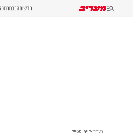
חדשות
הנבחרת
כל
מעריב
>
לייף_סטייל