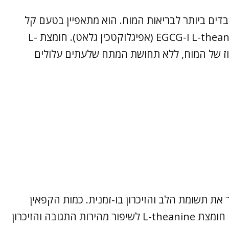
ים ביותר לבריאות המוח. הוא מתאפיין בטעם קל
וארומה עפרית, ומכיל רכיבים חזקים כמו L-theanine ו-EGCG (אפיגלוקטכין גלאט). חומצת L-
ה וריכוז של המוח, ללא תחושת המתח שלעתים עלולים
את תשומת הלב והזיכרון בו-זמנית. כמות הקפאין
הטבעי הקטנה שיש בו פועלת בהרמוניה עם חומצת L-theanine לשיפור מהירות התגובה והזיכרון