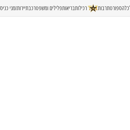
כלה
ספורט
תרבות
רכילות
בריאות
פלילים ומשפט
רכב
תיירות
זמני כני