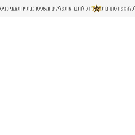
כלה
ספורט
תרבות
רכילות
בריאות
פלילים ומשפט
רכב
תיירות
זמני כני