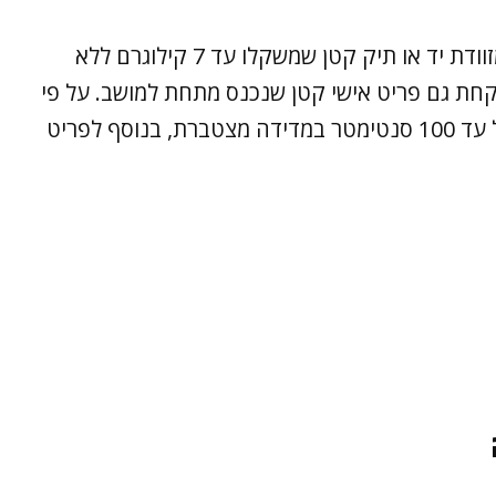
החוק המוצע יאפשר לכל נוסע לקחת איתו מזוודת יד או תיק קטן שמשקלו עד 7 קילוגרם ללא
 לקחת גם פריט אישי קטן שנכנס מתחת למושב. על פי
ההצעה, מזוודת היד תוכל להגיע לממדים של עד 100 סנטימטר במדידה מצטברת, בנוסף לפריט