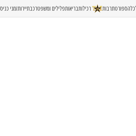
כלה
ספורט
תרבות
רכילות
בריאות
פלילים ומשפט
רכב
תיירות
זמני כני