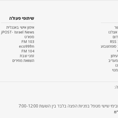
שיתופי פעולה
שר
אימון אישי באנגלית
אצלנו
jPOST- Israel News
דום
ספורט
R
103 FM
 סופהשבוע
eco99fm
104 FM
עיתון
זמני שבת
 מעריב
השוואת מחירים
ו
נוי
: