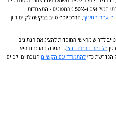
בו הוצג כי חלה עלייה משמעותית באחוז הסטודנטים
ששקלו לפרוש מהלימודים - כולל 42% ממשרתי המילואים ו-50% מהמפונים - התאחדות
"ר ועדת החינוך
, חה"כ יוסף טייב בבקשה לקיים דיון
יב לדרוש מראשי המוסדות להציג את הנתונים
גין
מלחמת חרבות ברזל
. המטרה המרכזית היא
 הנדרשת כדי
להתמודד עם הקשיים
הנוכחיים ולסיים