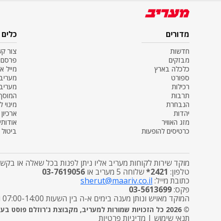
מדורים
כלים
חדשות
צור ק
מבזקים
פרסם 
כלכלה בארץ
מייל א
ספורט
מעריב SS
רכילות
מעריב
תרבות
המוסף
הנבחרת
מינוי ל
יהדות
ארכיון
מזג האוויר
אודותינ
כרטיסים להופעות
ביטול מ
מוקד שירות לקוחות מעריב אליו ניתן לפנות בכל שאלה או בקשה
טלפון:
2421*
שלוחה 5 מעריב או
03-7619056
כתובת מייל:
sherut@maariv.co.il
פקס:
03-5613699
המוקד מאויש ונותן מענה בימים א-ה בין השעות 07:00-14:00 ובימי שישי מטפל בפניות הפצה בלבד בין השעות 7:00-12:00
© 2026 כל הזכויות שמורות למעריב, מקבוצת ג'רוזלם פוסט בע"מ
תנאי שימוש
|
מדיניות פרטיות