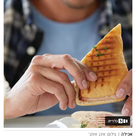
5
גלריה
אכילה
| צילום: אינג אימג'