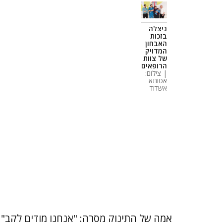
ניצלה
בזכות
האבחון
המדויק
של צוות
הרופאים
| צילום:
אסותא
אשדוד
אמה של התינוק מסרה: "אנחנו מודים לקב"ה 