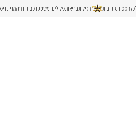
כלה
ספורט
תרבות
רכילות
בריאות
פלילים ומשפט
רכב
תיירות
זמני כני