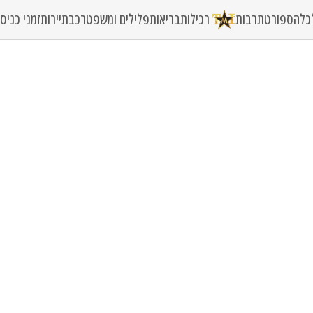
כלה
ספורט
תרבות
רכילות
בריאות
פלילים ומשפט
רכב
תיירות
זמני כני