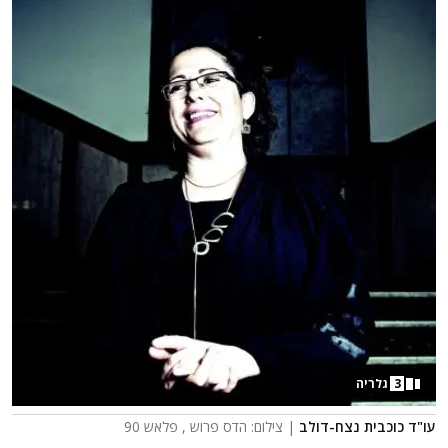
3
גלריה
עו"ד כוכבית נצח-דולב
| צילום: הדס פרוש , פלאש 90