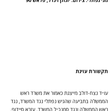
מני נפתלי. צילום: יונתן זינדל, פלאש 90
תקשורת עוינת
עו״ד נצח-דולב מייצגת כאמור את משרד ראש
הממשלה בתביעה שהגיש נפתלי נגד המשרד, נגד
ראש הממשלה ונגד סמנכ״ל המשרד, עזרא סיידוף,