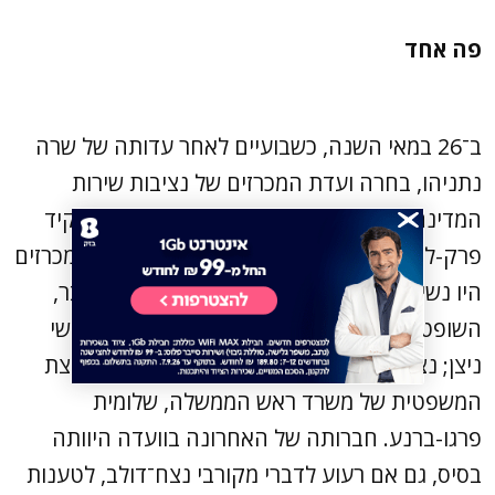
פה אחד
ב־26 במאי השנה, כשבועיים לאחר עדותה של שרה
נתניהו, בחרה ועדת המכרזים של נציבות שירות
המדינה פה אחד בעו״ד כוכבית נצח־דולב לתפקיד
פרק-ליטת מחוז ירושלים (אזרחי). חברי ועדת המכרזים
היו נשיאת בית המשפט המחוזי בירושלים לשעבר,
השופטת בדימוס מוסיה ארד; פרקליט המדינה, שי
ניצן; נציגת ארגון הפרקליטים, עדי בר טל, והיועצת
המשפטית של משרד ראש הממשלה, שלומית
פרגו-ברנע. חברותה של האחרונה בוועדה היוותה
בסיס, גם אם רעוע לדברי מקורבי נצח־דולב, לטענות