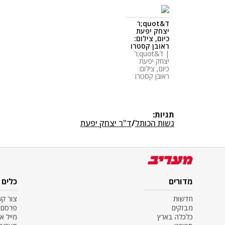
ד&quot;ר
יצחק יפעת
כיום, צילום:
ראובן קסטרו
| ד&quot;ר
יצחק יפעת
כיום, צילום:
ראובן קסטרו
תגיות:
נשות הכותל
/
ד"ר יצחק יפעת
מדורים
כלים
חדשות
צור ק
מבזקים
פרסם 
כלכלה בארץ
מייל א