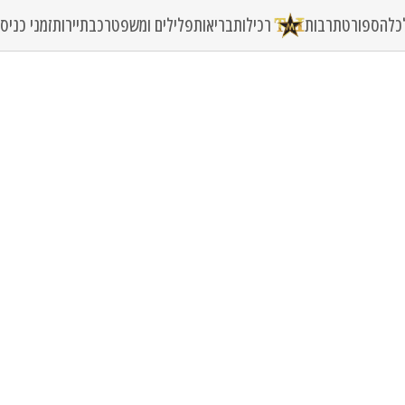
כלה
ספורט
תרבות
רכילות
בריאות
פלילים ומשפט
רכב
תיירות
זמני כני