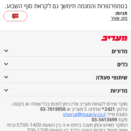
בטמפרטורות והמגמה תימשך גם לקראת סוף השבוע.
תגיות:
מזג אוויר
מדורים
כלים
שיתופי פעולה
מדיניות
מוקד שירות לקוחות מעריב אליו ניתן לפנות בכל שאלה או בקשה:
טלפון:
2421*
שלוחה 5 מעריב או
03-7619056
כתובת מייל:
sherut@maariv.co.il
פקס:
03-5613699
המוקד מאויש ונותן מענה בימים א-ה בין השעות 07:00-14:00 ובימי
שישי מטפל בפניות הפצה בלבד בין השעות 7:00-12:00