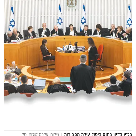
בג"ץ בדיון בחוק ביטול עילת הסבירות
| צילום: אלכס קולומויסקי