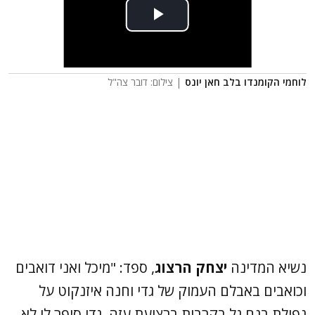
לוחמי הקומנדו בלב חאן יונס
| צילום: דובר צה"ל
נשיא המדינה
יצחק הרצוג
, ספד: "מיכל ואני דואבים
וכואבים באבלם העמוק של גדי וחנה איזנקוט על
נפילת בנם גל בקרבות ברצועת עזה. גדי סיפר לי לא