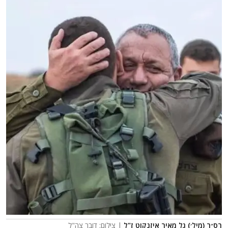
רס״ר (מיל׳) גל מאיר איזנקוט ז"ל
| צילום: דובר צה"ל