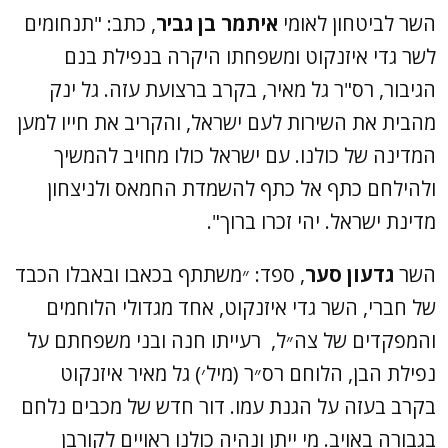
השר לביטחון לאומי
איתמר בן גביר
, כתב: "תנחומים
לשר גדי איזנקוט ומשפחתו היקרה בנפילת בנם
הגיבור, רס"ר גל מאיר, בקרב ברצועת עזה. גל ינק
מהבית את השירות לעם ישראל, והקריב את חייו למען
המדינה של כולנו. עם ישראל כולו מחויב להמשיך
ולהילחם כתף אל כתף להשמדת החמאס ולניצחון
מדינת ישראל. יהי זכרו ברוך".
השר
גדעון סער
, ספד: ״משתתף בכאבו ובאבלו הכבד
של חברי, השר גדי איזנקוט, אחד מגדולי הלוחמים
והמפקדים של צה״ל, רעייתו חנה ובני משפחתם על
נפילת הבן, הלוחם רס״ר (מיל׳) גל מאיר איזנקוט
בקרב בעזה על הגנת עמו. דור חדש של מכבים נלחם
בגבורה באויב. מי ייתן ונהיה כולנו ראויים לקורבן