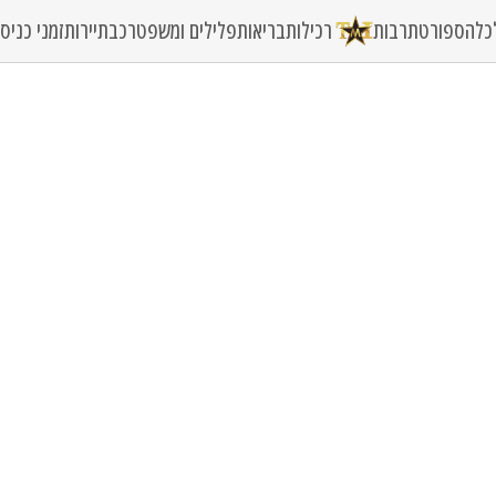
כלה
ספורט
תרבות
רכילות
בריאות
פלילים ומשפט
רכב
תיירות
זמני כני