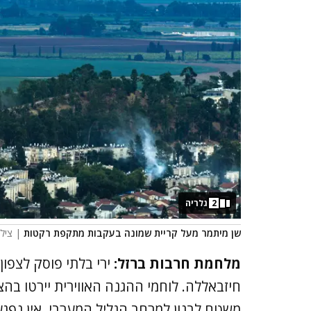
2
גלריה
שן מיתמר מעל קריית שמונה בעקבות מתקפת רקטות
| צילו
מלחמת חרבות ברזל:
ירי בלתי פוסק לצפון 
חיזבאללה. לוחמי ההגנה האווירית יירטו בה
משטח לבנון למרחב הגליל המערבי, אין נפגע