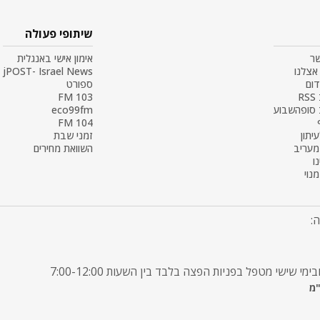
שיתופי פעולה
שר
אימון אישי באנגלית
אצלנו
jPOST- Israel News
דום
ספורט
R
103 FM
 סופהשבוע
eco99fm
104 FM
עיתון
זמני שבת
 מעריב
השוואת מחירים
ו
נוי
: