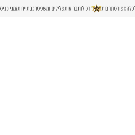
כלה
ספורט
תרבות
רכילות
בריאות
פלילים ומשפט
רכב
תיירות
זמני כני