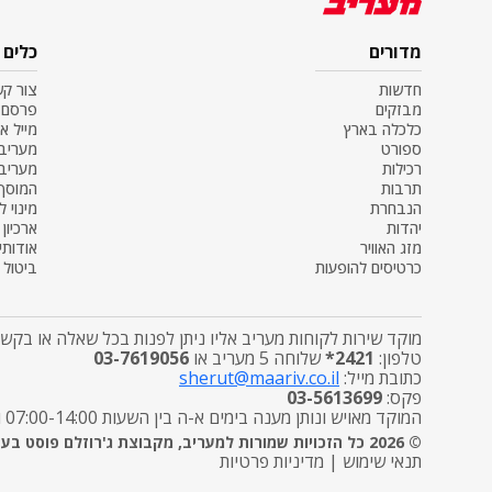
מדורים
כלים
חדשות
צור ק
מבזקים
פרסם 
כלכלה בארץ
מייל א
ספורט
מעריב SS
רכילות
מעריב
תרבות
המוסף
הנבחרת
מינוי ל
יהדות
ארכיון
מזג האוויר
אודותינ
כרטיסים להופעות
ביטול מ
מוקד שירות לקוחות מעריב אליו ניתן לפנות בכל שאלה או בקשה
טלפון:
2421*
שלוחה 5 מעריב או
03-7619056
כתובת מייל:
sherut@maariv.co.il
פקס:
03-5613699
המוקד מאויש ונותן מענה בימים א-ה בין השעות 07:00-14:00 ובימי שישי מטפל בפניות הפצה בלבד בין השעות 7:00-12:00
© 2026 כל הזכויות שמורות למעריב, מקבוצת ג'רוזלם פוסט בע"מ
תנאי שימוש
|
מדיניות פרטיות