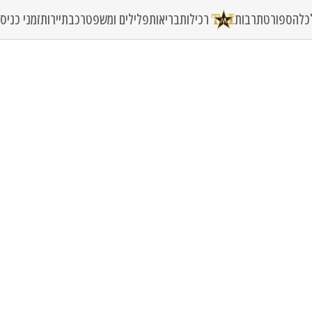
כלה
ספורט
תרבות
רכילות
בריאות
פלילים ומשפט
רכב
תיירות
זמני כני