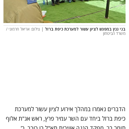
בני גנץ במפגש לציון עשור למערכת כיפת ברזל
| צילום: אריאל חרמוני /
משרד הביטחון
הדברים נאמרו במהלך אירוע לציון עשור למערכת
כיפת ברזל ביחד עם השר עמיר פרץ, ראש אג"ת אלוף
תומר בר, מפקד הגנה אווירית תא"ל רן כוכב, ר'