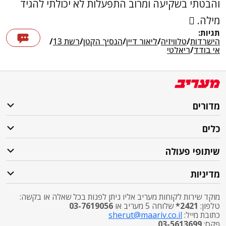
והבטתי בשקיעה ומרוב התפעלות לא יכולתי להגיד
מילה. 
תגיות:
הישרדות
/
טלוויזיה
/
ליאור דיין
/
הנסיך הקטן
/
רשת 13
/
אי בודד
/
ריאלטי
מדורים
כלים
שיתופי פעולה
מדיניות
מוקד שירות לקוחות מעריב אליו ניתן לפנות בכל שאלה או בקשה:
טלפון:
2421*
שלוחה 5 מעריב או
03-7619056
כתובת מייל:
sherut@maariv.co.il
פקס:
03-5613699