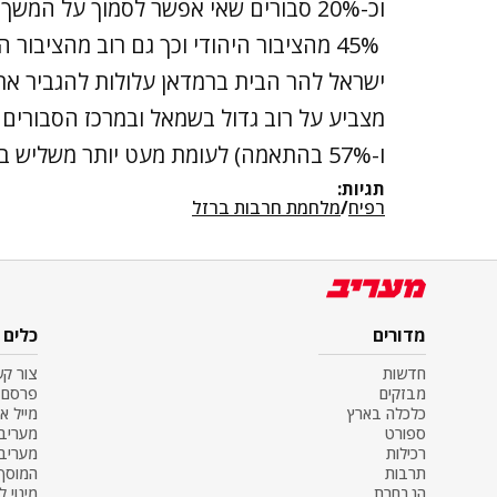
וכ-20% סבורים שאי אפשר לסמוך על המ
ישראל להר הבית ברמדאן עלולות להגביר את הס
ו-57% בהתאמה) לעומת מעט יותר משליש בימין (36%) הסבורים כך.
תגיות:
רפיח
/
מלחמת חרבות ברזל
מדורים
כלים
חדשות
צור ק
מבזקים
פרסם 
כלכלה בארץ
מייל א
ספורט
מעריב SS
רכילות
מעריב
תרבות
המוסף
הנבחרת
מינוי ל