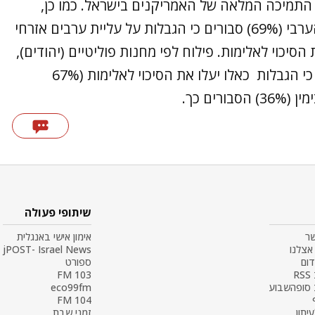
שך התמיכה המלאה של האמריקנים בישראל. כמו כן,
45% מהציבור היהודי וכך גם רוב מהציבור הערבי (69%) סבורים כי הגבלות על עליית ערבים אזרחי
יכוי לאלימות. פילוח לפי מחנות פוליטיים (יהודים),
מצביע על רוב גדול בשמאל ובמרכז הסבורים כי הגבלות כאלו יעלו את הסיכוי לאלימות (67%
שיתופי פעולה
שר
אימון אישי באנגלית
אצלנו
jPOST- Israel News
דום
ספורט
R
103 FM
 סופהשבוע
eco99fm
104 FM
עיתון
זמני שבת