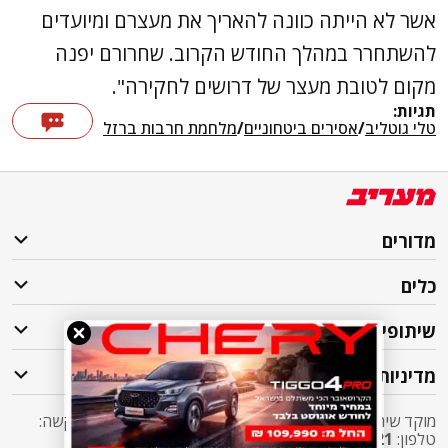
אשר לא הייתה כוונה להאריך את מעצרם ומיועדים
להשתחרר במהלך החודש הקרוב. שחרורם יפנה
מקום לטובת מעצר של דרושים לחקירה".
תגיות:
טלי גוטליב
/
אסירים ביטחוניים
/
מלחמת חרבות ברזל
מדורים
כלים
שיתופי פעולה
מדיניות
מוקד שירות לקוחות מעריב אליו ניתן לפנות בכל שאלה או בקשה:
טלפון:
2421*
שלוחה 5 מעריב או
03-7619056