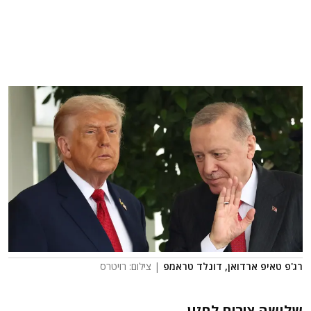
רג'פ טאיפ ארדואן, דונלד טראמפ
| צילום: רויטרס
שלושה צירים לחזון