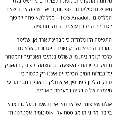
מלחמה מתקדמות, מפתחת צוללות, כלי שיט בלתי
מאוישים וטילים נגד ספינות, והיא השיקה את נושאת
המל"טים TCG Anadolu – סמל לשאיפתה להפוך
לכוח ימי המקרין עוצמה הרחק מחופיה.
התפיסה הזו מלמדת כי מבחינת ארדואן, שליטה
במרחב הימי אינה רק סוגיה ביטחונית, אלא גם
כלכלית ומדינית. מי ששולט בנתיבי האנרגיה והמסחר
מחזיק בידיו מנוף השפעה רב־עוצמה. לפיכך, המאבק
על גבולות המים הכלכליים איננו רק סכסוך בין
טורקיה ליוון קפריסין, אלא חלק ממאבק רחב יותר על
מעמדה של טורקיה במערכת האזורית.
אולם שאיפותיו של ארדואן אינן נשענות על כוח צבאי
בלבד. מדיניותו מבוססת על "אוטונומיה אסטרטגית" –