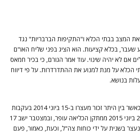
 את המצב בבתי הכלא ו"התקיפות הברבריות" נגד
 שעבר, בכלא קציעות. הוא הציג בפני שליח האו"ם
 אם לא יהיה שינוי. עוד אמר הגורם, כי בכיר חמאס
 הכלא על מנת למנוע את ההתדרדרות. על פי דיווח
לות בנושא.
כזכור, יוסף נעצר פעמים רבות על ידי צה"ל, כאשר בין היתר זכור מעצרו ב-15 ביוני 2014 בעקבות
פרשת רצח שלושת הנערים. הוא שוחרר ב-25 ביוני 2015 ממתקן הכליאה עופר, ובמצטבר ישב 17
ה בכלא הישראלי. ב-20 באוקטובר 2015 נעצר בשנית על ידי כוחות צה"ל, וכעת, כאמור, פעם