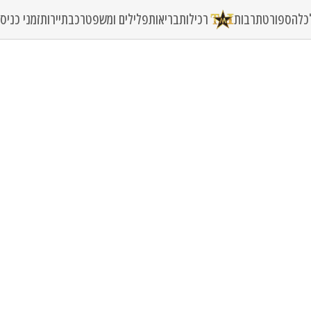
כלה
ספורט
תרבות
רכילות
בריאות
פלילים ומשפט
רכב
תיירות
זמני כני