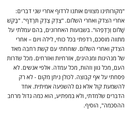
"מקורותינו מצווים אותנו לרדוף אחרי שני דברים:
אחרי הצדק ואחרי השלום. "צֶדֶק צֶדֶק תִּרְדֹּף". "בַּקֵּשׁ
שָׁלוֹם וְרָדְפֵהוּ". בשבועות האחרונים, בהם עמלתי על
מתווה מוסכם, רדפתי בכל כוחי, לילה ויום – אחרי
הצדק ואחרי השלום. שוחחתי עם קשת רחבה מאד
של מנהיגות ומנהיגים, אזרחיות ואזרחים. מכל שדרות
העם, מכל גוון וזהות, מכל עמדה. אלפי אנשים. לא
פסחתי על אף קבוצה. לכולן ניתן מקום - לא רק
להשמעת קול אלא גם להשפעה אמיתית. אחד
הדברים שלמדתי, ולא במפתיע, הוא כמה גדול מרחב
ההסכמה", הוסיף.