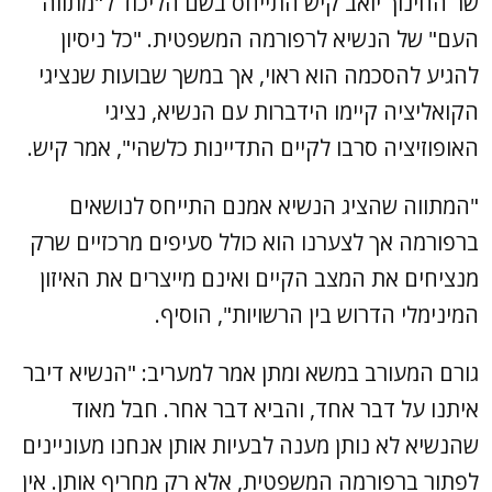
שר החינוך יואב קיש התייחס בשם הליכוד ל"מתווה
העם" של הנשיא לרפורמה המשפטית. "כל ניסיון
להגיע להסכמה הוא ראוי, אך במשך שבועות שנציגי
הקואליציה קיימו הידברות עם הנשיא, נציגי
האופוזיציה סרבו לקיים התדיינות כלשהי", אמר קיש.
"המתווה שהציג הנשיא אמנם התייחס לנושאים
ברפורמה אך לצערנו הוא כולל סעיפים מרכזיים שרק
מנציחים את המצב הקיים ואינם מייצרים את האיזון
המינימלי הדרוש בין הרשויות", הוסיף.
גורם המעורב במשא ומתן אמר למעריב: "הנשיא דיבר
איתנו על דבר אחד, והביא דבר אחר. חבל מאוד
שהנשיא לא נותן מענה לבעיות אותן אנחנו מעוניינים
לפתור ברפורמה המשפטית, אלא רק מחריף אותן. אין