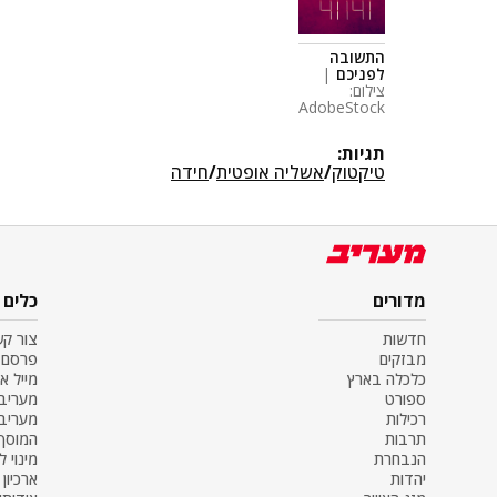
התשובה
לפניכם
|
צילום:
AdobeStock
תגיות:
טיקטוק
/
אשליה אופטית
/
חידה
מדורים
כלים
חדשות
צור ק
מבזקים
פרסם 
כלכלה בארץ
מייל א
ספורט
מעריב SS
רכילות
מעריב
תרבות
המוסף
הנבחרת
מינוי ל
יהדות
ארכיון