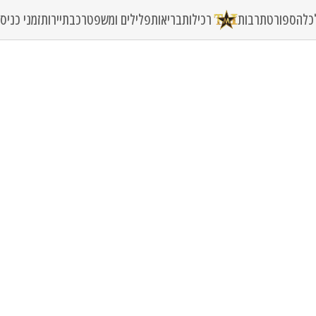
כלה
ספורט
תרבות
רכילות
בריאות
פלילים ומשפט
רכב
תיירות
זמני כני