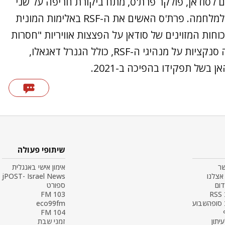
לסודאן, פולקר פרת'ס, מתח ביקורת חריפה על שני
הגנרלים, שלדבריו בחרו לדרדר את המדינה למלחמה. פרת'ס האשים את ה-RSF באלימות המונית
וחות המזוינים של סודאן על הפצצות אוויריות "חסרות
הבחנה". בתוך כך, ארצות הברית כבר הטילה סנקציות על מנהיגי ה-RSF, כולל הגנרל דאגאלו,
בשל תפקידו בהפיכה ב-2021.
שיתופי פעולה
שר
אימון אישי באנגלית
אצלנו
jPOST- Israel News
דום
ספורט
R
103 FM
 סופהשבוע
eco99fm
104 FM
עיתון
זמני שבת