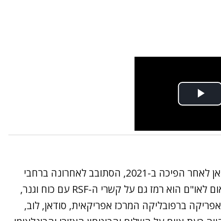
הגנרל בורהאן, שהיה המנהיג בפועל של סודאן לאחר הפיכה ב-2021, הסתובב לאחרונה ברחבי
העולם בניסיון להשיג תמיכה בינלאומית. בנאום לאו"ם הוא רמז גם על קשרי ה-RSF עם כוח וגנר,
פריקה ברפובליקה המרכז אפריקאית, סודאן, לוב,