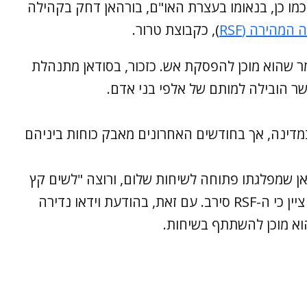
כמו כן, בנאומו בעצרת האו"ם, בורהאן דחק בקהילה
המהירה (RSF
), כקבוצת טרור.
R, חמדאן דגאלו, אמר שהוא מוכן להפסקת אש. כזכור, בסודאן מתנהלת
ר הובילה למותם של אלפי בני אדם.
ו הפיכה במדינה, אך בחודשים האחרונים מאבק כוחות ביניהם
אן שמפלגתו פתוחה לשיחות שלום, ורוצה "לשים קץ
למלחמה הזו ולהקל על הסבל של עמנו", אך ציין כי ה-RSF סירב. עם זאת, בהודעת וידאו נדירה
שהוא מוכן להשתתף בשיחות.