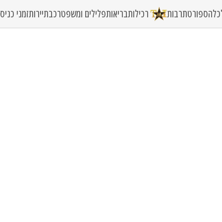
כלה
ספורט
תרבות
רכילות
בריאות
פלילים ומשפט
רכב
תיירות
זמני כני