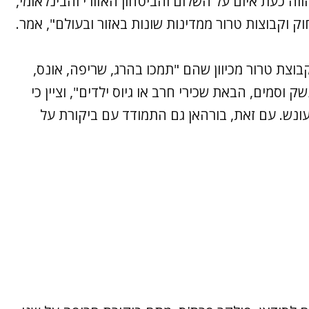
ה כעת איום על השלום והביטחון האזורי והבינלאומי,
 וקבוצות טרור ממדינות שונות באזור ובעולם", אמר.
 בורהאן גם טען כי יש לראות ב-RSF כקבוצת טרור מכיוון שהם "תמכו בהרג, שריפה, אונס,
ק וסמים, הבאת שכירי חרב או גיוס ילדים", וציין כי
ונש. עם זאת, בורהאן גם התמודד עם ביקורת על