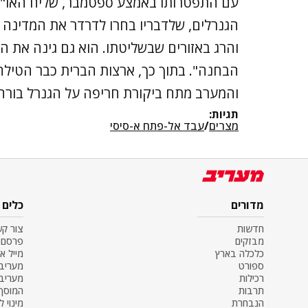
עם התפטרותו באמצע ספטמבר, שליח האו"ם 
והרג באזורים שבשליטתו. הוא גם גינה את הכ
והמערב מתח ביקורת חריפה על הגנרל בורהאן 
תגיות:
מצרים
/
עבד אל-פתח א-סיסי
מדורים
כלים
חדשות
צור ק
מבזקים
פרסם 
כלכלה בארץ
מייל א
ספורט
מעריב SS
רכילות
מעריב
תרבות
המוסף
הנבחרת
מינוי ל