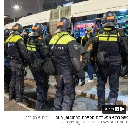
2
גלריה
משטרת אמסטרדם מסיירת ברחובות, היום
| צילום: אימג'בנק
GettyImages, VLN NIEWS/ANP/AFP