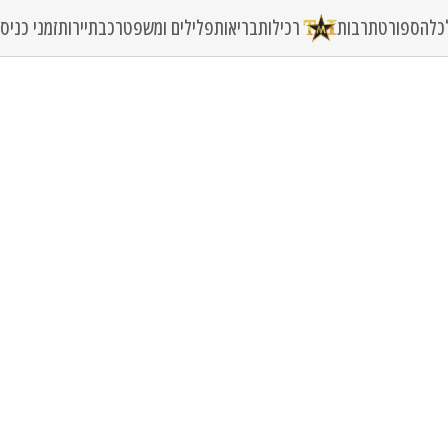
כלה
ספורט
תרבות
רכילות
בריאות
פלילים ומשפט
רכב
תיירות
זמני כני