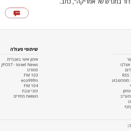
כדור במגרש של אמריקה", כתב.
שיתופי פעולה
שר
אימון אישי באנגלית
אצלנו
jPOST- Israel News
דום
ספורט
R
103 FM
 סופהשבוע
eco99fm
104 FM
עיתון
זמני שבת
 מעריב
השוואת מחירים
ו
נוי
: