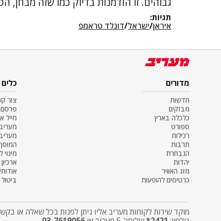
גבוהים. זו הזדמנות בדיוק כמו שזה מבחן, ה
תגיות:
איראן
/
ישראל
/
דונלד טראמפ
מדורים
כלים
חדשות
צור ק
מבזקים
פרסם 
כלכלה בארץ
מייל א
ספורט
מעריב SS
רכילות
מעריב
תרבות
המוסף
הנבחרת
מינוי ל
יהדות
ארכיון
מזג האוויר
אודותינ
כרטיסים להופעות
ביטול מ
מוקד שירות לקוחות מעריב אליו ניתן לפנות בכל שאלה או בקשה
טלפון:
2421*
שלוחה 5 מעריב או
03-7619056