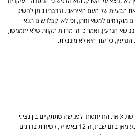
עין לא נמצא על הפרק. הוא הדגיש כי המטרה העיקרית
ת הבעיות של העם האיראני, ולדבריו ניתן להשיג
ם מוקדמים למשא ומתן, וכי לא יקבלו שום תנאי
נושא הגרעין, ואמר כי הן מהוות תקוות שלא יתממשו,
 הגרעין, כל עוד היא לא מוגבלת.
שר החוץ האיראני עראקצ'י, צייץ בחשבונו ברשת X את התייחסותו לפגישה שתתקיים בין נציגי
איראן וארצות הברית. "איראן וארה"ב ייפגש בעומאן ביום שבת, ה-12 באפריל, לשיחות בדרגים