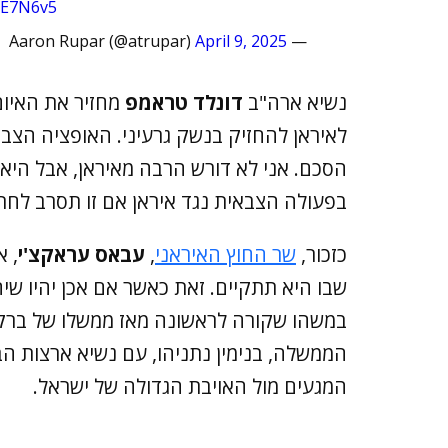
DE7N6v5
April 9, 2025
— Aaron Rupar (@atrupar)
נשיא ארה"ב
דונלד טראמפ
מחזיר את האיום
לאיראן להחזיק בנשק גרעיני. האופציה הצב
הסכם. אני לא דורש הרבה מאיראן, אבל היא 
בפעולה הצבאית נגד איראן אם זו תסרב לחת
כזכור,
שר החוץ האיראני
,
עבאס עראקצ'י
, 
שבו היא תתקיים. זאת כאשר אם אכן יהיו שיחו
במשהו שקורה לראשונה מאז ממשלו של ברק
הממשלה, בנימין נתניהו, עם נשיא ארצות ה
המגעים מול האויבת הגדולה של ישראל.