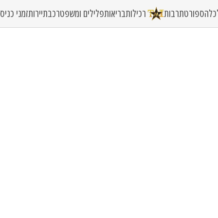
כלה
ספורט
תרבות
רכילות
בריאות
פלילים ומשפט
רכב
תיירות
זמני כני