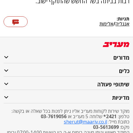
רבות בביתה בשל החשש שהתוקף ישוב.
תגיות:
אנגליה
/
אלימות
מדורים
כלים
שיתופי פעולה
מדיניות
מוקד שירות לקוחות מעריב אליו ניתן לפנות בכל שאלה או בקשה:
טלפון:
2421*
שלוחה 5 מעריב או
03-7619056
כתובת מייל:
sherut@maariv.co.il
פקס:
03-5613699
המוקד מאויש ונותן מענה בימים א-ה בין השעות 07:00-14:00 ובימי