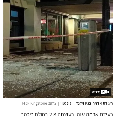
2
גלריה
רעידת אדמה בניו זילנד, וולינגטון
| צילום: Nick Kingstone
רעידת אדמה עזה, בעוצמה 7.8 בסולם ריכטר,