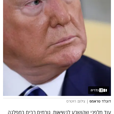
2
גלריה
דונלד טראמפ
| צילום: רויטרס
עוד מלפני שהושבע לנשיאות, גורמים רבים במפלגה