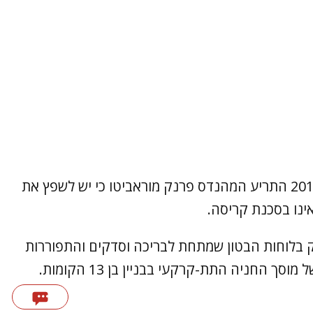
מנגד, ב"ניו יורק טיימס" דווח כי באוקטובר 2018 התריע המהנדס פרנק מוראביטו כי יש לשפץ את
 אינו בסכנת קריסה.
זק בלוחות הבטון שמתחת לבריכה וסדקים והתפוררות
 החניה התת-קרקעי בבניין בן 13 הקומות.