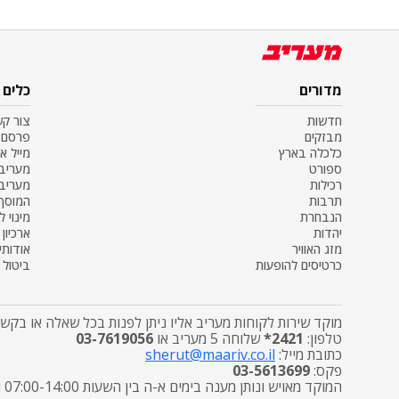
מדורים
כלים
חדשות
צור ק
מבזקים
פרסם 
כלכלה בארץ
מייל א
ספורט
מעריב SS
רכילות
מעריב
תרבות
המוסף
הנבחרת
מינוי ל
יהדות
ארכיון
מזג האוויר
אודותינ
כרטיסים להופעות
ביטול מ
מוקד שירות לקוחות מעריב אליו ניתן לפנות בכל שאלה או בקשה
טלפון:
2421*
שלוחה 5 מעריב או
03-7619056
כתובת מייל:
sherut@maariv.co.il
פקס:
03-5613699
המוקד מאויש ונותן מענה בימים א-ה בין השעות 07:00-14:00 ובימי שישי מטפל בפניות הפצה בלבד בין השעות 7:00-12:00