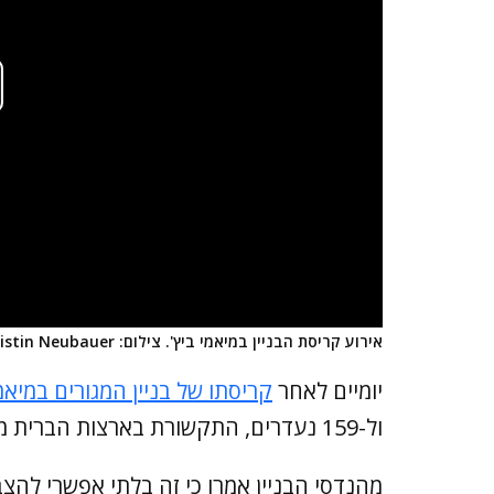
אירוע קריסת הבניין במיאמי ביץ'. צילום: Production: Octavio Jones, Arlene Eiras & Kristin Neubauer
יומיים לאחר
קריסתו של בניין המגורים במיאמ
ול-159 נעדרים, התקשורת בארצות הברית ממשיכה לנסות ולהבין מה גרם לקריסה.
מהנדסי הבניין אמרו כי זה בלתי אפשרי לה