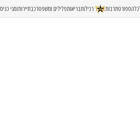
כלה
ספורט
תרבות
רכילות
בריאות
פלילים ומשפט
רכב
תיירות
זמני כני