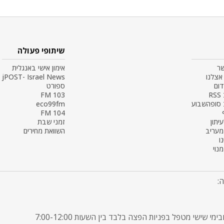
שיתופי פעולה
שר
אימון אישי באנגלית
אצלנו
jPOST- Israel News
דום
ספורט
R
103 FM
 סופהשבוע
eco99fm
104 FM
עיתון
זמני שבת
 מעריב
השוואת מחירים
ו
נוי
: