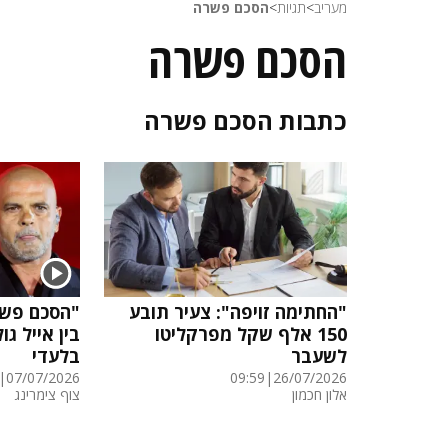
מעריב
>
תגיות
>
הסכם פשרה
הסכם פשרה
כתבות
הסכם פשרה
"החתימה זויפה": צעיר תובע
"הסכם פשר
150 אלף שקל מפרקליטו
בין אייל ג
לשעבר
בלעדי
|
07/07/2026
09:59
|
26/07/2026
אלון חכמון
צוף צימרינג