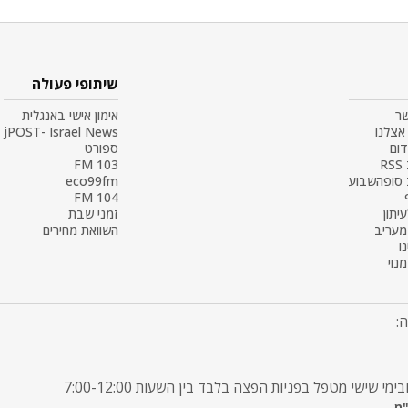
שיתופי פעולה
שר
אימון אישי באנגלית
אצלנו
jPOST- Israel News
דום
ספורט
R
103 FM
 סופהשבוע
eco99fm
104 FM
עיתון
זמני שבת
 מעריב
השוואת מחירים
ו
נוי
: