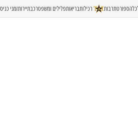
כלה
ספורט
תרבות
רכילות
בריאות
פלילים ומשפט
רכב
תיירות
זמני כני