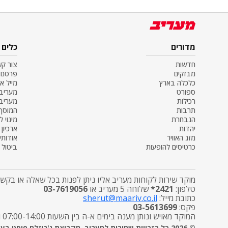
מדורים
כלים
חדשות
צור ק
מבזקים
פרסם 
כלכלה בארץ
מייל א
ספורט
מעריב SS
רכילות
מעריב
תרבות
המוסף
הנבחרת
מינוי ל
יהדות
ארכיון
מזג האוויר
אודותינ
כרטיסים להופעות
ביטול מ
מוקד שירות לקוחות מעריב אליו ניתן לפנות בכל שאלה או בקשה
טלפון:
2421*
שלוחה 5 מעריב או
03-7619056
כתובת מייל:
sherut@maariv.co.il
פקס:
03-5613699
המוקד מאויש ונותן מענה בימים א-ה בין השעות 07:00-14:00 ובימי שישי מטפל בפניות הפצה בלבד בין השעות 7:00-12:00
© 2026 כל הזכויות שמורות למעריב, מקבוצת ג'רוזלם פוסט בע"מ