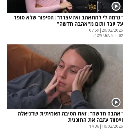
"גרמה לי להתאהב ואז עצרה": הסיפור שלא סופר
על יובל ותום מ"אהבה חדשה"
07:59
|
20/02/2026
,
שני זוהר
שני איציק
"אהבה חדשה": זאת הסיבה האמיתית שדניאלה
וייסוול עזבה את התוכנית
14:36
|
10/02/2026