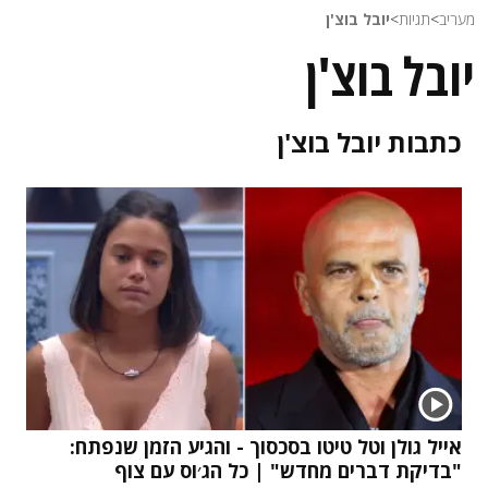
מעריב
>
תגיות
>
יובל בוצ'ן
יובל בוצ'ן
כתבות
יובל בוצ'ן
אייל גולן וטל טיטו בסכסוך - והגיע הזמן שנפתח:
"בדיקת דברים מחדש" | כל הג׳וס עם צוף