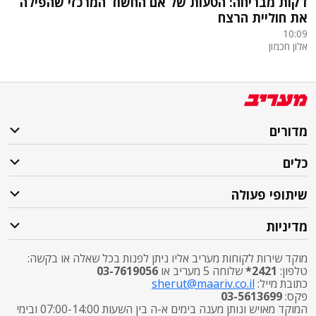
דקות מבריחה: הטעות של אם החשוד המרכזי שהפילה
את חוליית הרצח
10:09
אלון חכמון
מדורים
כלים
שיתופי פעולה
מדיניות
מוקד שירות לקוחות מעריב אליו ניתן לפנות בכל שאלה או בקשה:
טלפון:
2421*
שלוחה 5 מעריב או
03-7619056
כתובת מייל:
sherut@maariv.co.il
פקס:
03-5613699
המוקד מאויש ונותן מענה בימים א-ה בין השעות 07:00-14:00 ובימי