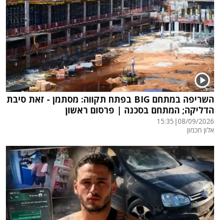
השריפה במתחם BIG בפתח תקווה: מסתמן - זאת סיבת
הדליקה; המתחם בסכנה | פרסום ראשון
15:35
|
08/09/2026
אלון חכמון