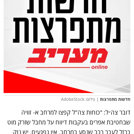
חדשות מתפרצות
| צילום: AdobeStock
דובר צה״ל: "כוחות צה"ל קפצו למרחב א- זוויה
שבחטיבת אפרים בעקבות דיווח על מחבל שזרק מוט
ברזל לעבר רכב שנסע במרחב, אין נפגעים, יש נזק