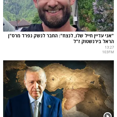
"אני עדיין חייל שלו, לנצח": החבר לנשק נפרד מרס"ן
הראל בירנשטוק ז"ל
13:27
103FM