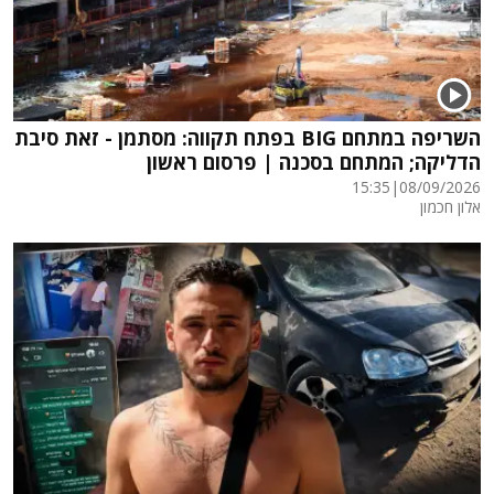
השריפה במתחם BIG בפתח תקווה: מסתמן - זאת סיבת
הדליקה; המתחם בסכנה | פרסום ראשון
15:35
|
08/09/2026
אלון חכמון